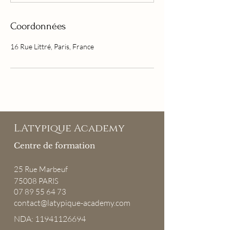
Coordonnées
16 Rue Littré, Paris, France
L.Atypique Academy
Centre de formation
25
Rue Marbeuf
75008 PARIS
07 89 55 64 73
contact@latypique-academy.com
NDA: 11941126694