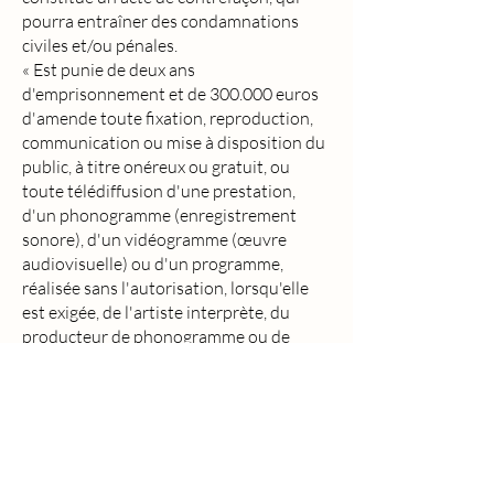
pourra entraîner des condamnations
civiles et/ou pénales.
« Est punie de deux ans
d'emprisonnement et de 300.000 euros
d'amende toute fixation, reproduction,
communication ou mise à disposition du
public, à titre onéreux ou gratuit, ou
toute télédiffusion d'une prestation,
d'un phonogramme (enregistrement
sonore), d'un vidéogramme (œuvre
audiovisuelle) ou d'un programme,
réalisée sans l'autorisation, lorsqu'elle
est exigée, de l'artiste interprète, du
producteur de phonogramme ou de
vidéogramme ou de l'entreprise de
communication audiovisuelle » Article
335-4 Code de la propriété intellectuelle
Informatique et liberté:
Les informations à caractère personnel