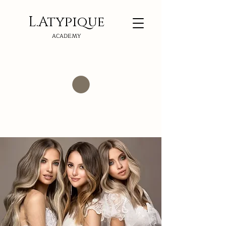
L.Atypi
que
ACADEMY