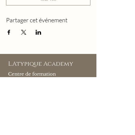
Partager cet événement
L.Atypique Academy
Centre de formation
25
Rue Marbeuf
75008 PARIS
07 89 55 64 73
contact@latypique-academy.com
NDA: 11941126694
Se connecter