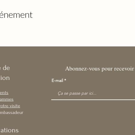
vénement
e de
Abonnez-vous pour recevoir 
tion
E-mail
ents
rammes
otre visite
Ambassadeur
mations