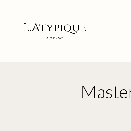
L.Atypi
que
ACADEMY
Master