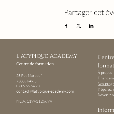
Partager cet é
L.Atypique Academy
Centr
Centre de formation
forma
À propos
25
Rue Marbeuf
Financem
75008 PARIS
Nos prog
07 89 55 64 73
Préparez v
contact@latypique-academy.com
Devenir 
NDA: 11941126694
Infor