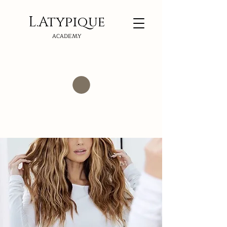
L.Atypi
que
ACADEMY