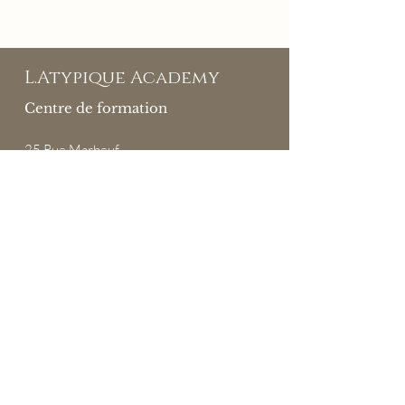
L.Atypique Academy
Centre de formation
25
Rue Marbeuf
75008 PARIS
07 89 55 64 73
contact@latypique-academy.com
NDA: 11941126694
Se connecter
Centre de formation
À propos
Financements