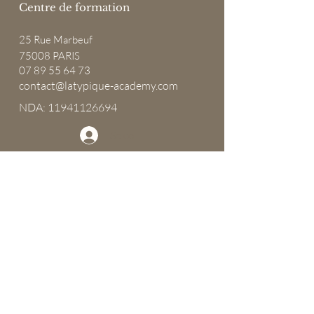
Centre de formation
25
Rue Marbeuf
75008 PARIS
07 89 55 64 73
contact@latypique-academy.com
NDA: 11941126694
Se connecter
Centre de formation
À propos
Financements
Nos programmes
Préparez votre visite
Devenir Ambassadeur