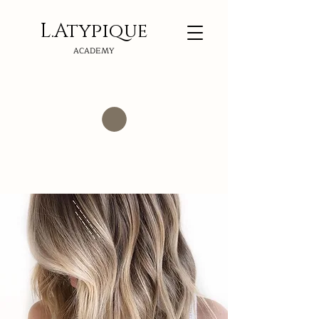
L.Atypi
que
ACADEMY